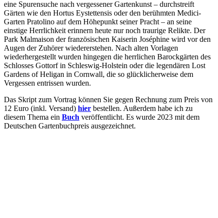
eine Spuren­suche nach vergessener Gartenkunst – durchstreift
Gärten wie den Hortus Eystetten­sis oder den berühmten Medici-
Garten Pratolino auf dem Höhepunkt seiner Pracht – an seine
einstige Herrlichkeit erinnern heute nur noch traurige Relikte. Der
Park Malmaison der franzö­si­schen Kaiserin Joséphine wird vor den
Augen der Zuhörer wiedererstehen. Nach alten Vor­lagen
wiederhergestellt wurden hingegen die herrlichen Barockgärten des
Schlosses Gottorf in Schleswig-Holstein oder die legen­dären Lost
Gardens of Heligan in Cornwall, die so glück­licherweise dem
Vergessen entrissen wurden.
Das Skript zum Vortrag können Sie gegen Rechnung zum Preis von
12 Euro (inkl. Versand)
hier
bestellen. Außerdem habe ich zu
diesem Thema ein
Buch
veröffentlicht. Es wurde 2023 mit dem
Deutschen Gartenbuchpreis ausgezeichnet.