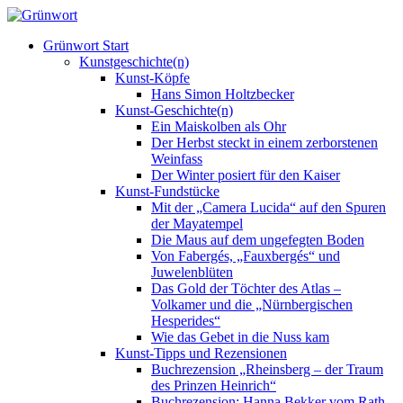
Grünwort Start
Kunstgeschichte(n)
Kunst-Köpfe
Hans Simon Holtzbecker
Kunst-Geschichte(n)
Ein Maiskolben als Ohr
Der Herbst steckt in einem zerborstenen
Weinfass
Der Winter posiert für den Kaiser
Kunst-Fundstücke
Mit der „Camera Lucida“ auf den Spuren
der Mayatempel
Die Maus auf dem ungefegten Boden
Von Fabergés, „Fauxbergés“ und
Juwelenblüten
Das Gold der Töchter des Atlas –
Volkamer und die „Nürnbergischen
Hesperides“
Wie das Gebet in die Nuss kam
Kunst-Tipps und Rezensionen
Buchrezension „Rheinsberg – der Traum
des Prinzen Heinrich“
Buchrezension: Hanna Bekker vom Rath –