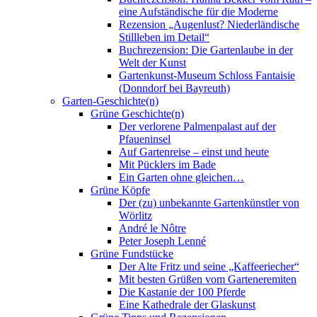
eine Aufständische für die Moderne
Rezension „Augenlust? Niederländische
Stillleben im Detail“
Buchrezension: Die Gartenlaube in der
Welt der Kunst
Gartenkunst-Museum Schloss Fantaisie
(Donndorf bei Bayreuth)
Garten-Geschichte(n)
Grüne Geschichte(n)
Der verlorene Palmenpalast auf der
Pfaueninsel
Auf Gartenreise – einst und heute
Mit Pücklers im Bade
Ein Garten ohne gleichen…
Grüne Köpfe
Der (zu) unbekannte Gartenkünstler von
Wörlitz
André le Nôtre
Peter Joseph Lenné
Grüne Fundstücke
Der Alte Fritz und seine „Kaffeeriecher“
Mit besten Grüßen vom Garteneremiten
Die Kastanie der 100 Pferde
Eine Kathedrale der Glaskunst