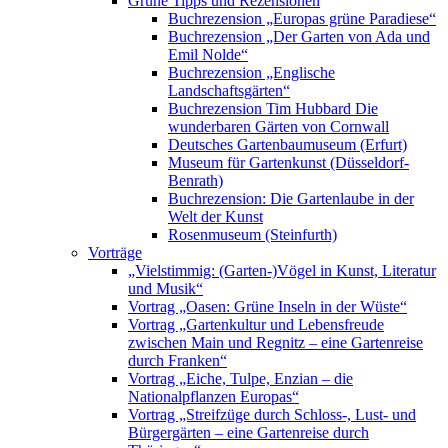
Grüne Tipps und Rezensionen
Buchrezension „Europas grüne Paradiese“
Buchrezension „Der Garten von Ada und
Emil Nolde“
Buchrezension „Englische
Landschaftsgärten“
Buchrezension Tim Hubbard Die
wunderbaren Gärten von Cornwall
Deutsches Gartenbaumuseum (Erfurt)
Museum für Gartenkunst (Düsseldorf-
Benrath)
Buchrezension: Die Gartenlaube in der
Welt der Kunst
Rosenmuseum (Steinfurth)
Vorträge
„Vielstimmig: (Garten-)Vögel in Kunst, Literatur
und Musik“
Vortrag „Oasen: Grüne Inseln in der Wüste“
Vortrag „Gartenkultur und Lebensfreude
zwischen Main und Regnitz – eine Gartenreise
durch Franken“
Vortrag „Eiche, Tulpe, Enzian – die
Nationalpflanzen Europas“
Vortrag „Streifzüge durch Schloss-, Lust- und
Bürgergärten – eine Gartenreise durch