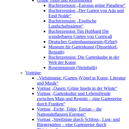
Grüne Tipps und Rezensionen
Buchrezension „Europas grüne Paradiese“
Buchrezension „Der Garten von Ada und
Emil Nolde“
Buchrezension „Englische
Landschaftsgärten“
Buchrezension Tim Hubbard Die
wunderbaren Gärten von Cornwall
Deutsches Gartenbaumuseum (Erfurt)
Museum für Gartenkunst (Düsseldorf-
Benrath)
Buchrezension: Die Gartenlaube in der
Welt der Kunst
Rosenmuseum (Steinfurth)
Vorträge
„Vielstimmig: (Garten-)Vögel in Kunst, Literatur
und Musik“
Vortrag „Oasen: Grüne Inseln in der Wüste“
Vortrag „Gartenkultur und Lebensfreude
zwischen Main und Regnitz – eine Gartenreise
durch Franken“
Vortrag „Eiche, Tulpe, Enzian – die
Nationalpflanzen Europas“
Vortrag „Streifzüge durch Schloss-, Lust- und
Bürgergärten – eine Gartenreise durch