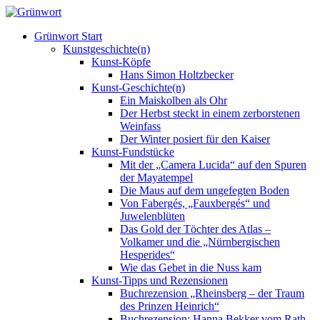
Grünwort Start
Kunstgeschichte(n)
Kunst-Köpfe
Hans Simon Holtzbecker
Kunst-Geschichte(n)
Ein Maiskolben als Ohr
Der Herbst steckt in einem zerborstenen
Weinfass
Der Winter posiert für den Kaiser
Kunst-Fundstücke
Mit der „Camera Lucida“ auf den Spuren
der Mayatempel
Die Maus auf dem ungefegten Boden
Von Fabergés, „Fauxbergés“ und
Juwelenblüten
Das Gold der Töchter des Atlas –
Volkamer und die „Nürnbergischen
Hesperides“
Wie das Gebet in die Nuss kam
Kunst-Tipps und Rezensionen
Buchrezension „Rheinsberg – der Traum
des Prinzen Heinrich“
Buchrezension: Hanna Bekker vom Rath –