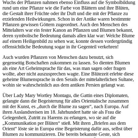
Wuchs der Pflanzen nahmen ebenso Einfluss auf die Symbolbildung
rund um eine Pflanze wie die Farbe von Blättern und ihre Blüten,
die Gestalt ihrer Früchte oder ihr Duft und die mit der Pflanze zu
erzielenden Heilwirkungen. Schon in der Antike waren bestimmte
Pflanzen gewissen Göttern zugeordnet. Auch den Menschen des
Mittelalters war ein fester Kanon an Pflanzen und Blumen bekannt,
deren symbolische Bedeutung damals allen klar war: Welche Blume
auf einem Heiligenbild zu sehen war, konnte dessen vordergründig
offensichtliche Bedeutung sogar in ihr Gegenteil verkehren!
Auch wurden Pflanzen von Menschen dazu benutzt, sich
gegenseitig Botschaften zukommen zu lassen. So dienten Blumen
als eine Art Geheimsprache für das, was man sagen oder fragen
wollte, aber nicht auszusprechen wagte. Eine Blütezeit erlebte diese
geheime Blumensprache in den Serails der mittelalterlichen Sultane,
wohin sie wahrscheinlich aus dem antiken Persien gelangt war.
Über Lady Mary Wortley Montagu, die Gattin eines Diplomaten,
gelangte dann die Begeisterung für alles Orientalische zusammen
mit der Kunst, es „durch die Blume zu sagen“, nach Europa. Auf
ihren Auslandsreisen im 18. Jahrhundert hatte sie als Frau die
Gelegenheit, Zutritt zu Harems zu erlangen, wo sie auf die
„Kommunikation per Blüten“ stieß. Mit ihren „Briefen aus dem
Orient“ löste sie in Europa eine Begeisterung dafür aus, selbst über
Blumen zu kommunizieren. Die bereits bekannte Geste, sich