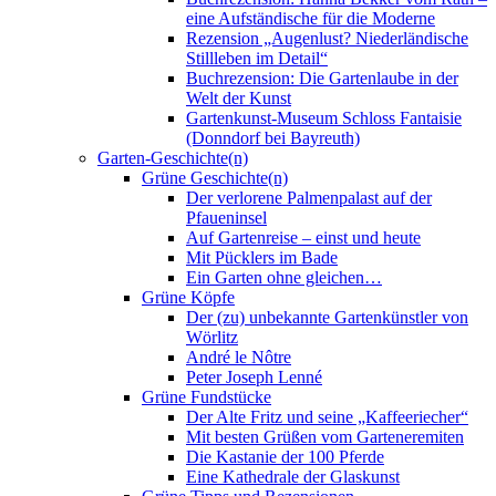
eine Aufständische für die Moderne
Rezension „Augenlust? Niederländische
Stillleben im Detail“
Buchrezension: Die Gartenlaube in der
Welt der Kunst
Gartenkunst-Museum Schloss Fantaisie
(Donndorf bei Bayreuth)
Garten-Geschichte(n)
Grüne Geschichte(n)
Der verlorene Palmenpalast auf der
Pfaueninsel
Auf Gartenreise – einst und heute
Mit Pücklers im Bade
Ein Garten ohne gleichen…
Grüne Köpfe
Der (zu) unbekannte Gartenkünstler von
Wörlitz
André le Nôtre
Peter Joseph Lenné
Grüne Fundstücke
Der Alte Fritz und seine „Kaffeeriecher“
Mit besten Grüßen vom Garteneremiten
Die Kastanie der 100 Pferde
Eine Kathedrale der Glaskunst