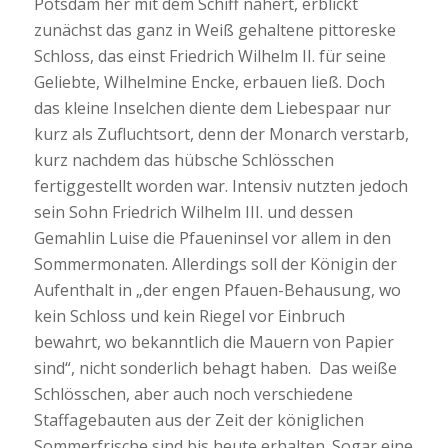
Potsdam her mit dem Schiff nähert, erblickt
zunächst das ganz in Weiß gehaltene pittoreske
Schloss, das einst Friedrich Wilhelm II. für seine
Geliebte, Wilhelmine Encke, erbauen ließ. Doch
das kleine Inselchen diente dem Liebespaar nur
kurz als Zufluchtsort, denn der Monarch verstarb,
kurz nachdem das hübsche Schlösschen
fertiggestellt worden war. Intensiv nutzten jedoch
sein Sohn Friedrich Wilhelm III. und dessen
Gemahlin Luise die Pfaueninsel vor allem in den
Sommermonaten. Allerdings soll der Königin der
Aufenthalt in „der engen Pfauen-Behausung, wo
kein Schloss und kein Riegel vor Einbruch
bewahrt, wo bekanntlich die Mauern von Papier
sind“, nicht sonderlich behagt haben. Das weiße
Schlösschen, aber auch noch verschiedene
Staffagebauten aus der Zeit der königlichen
Sommerfrische sind bis heute erhalten. Sogar eine