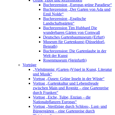
Grüne Tipps und Rezensionen
Buchrezension „Europas grüne Paradiese“
Buchrezension „Der Garten von Ada und
Emil Nolde“
Buchrezension „Englische
Landschaftsgärten“
Buchrezension Tim Hubbard Die
wunderbaren Gärten von Cornwall
Deutsches Gartenbaumuseum (Erfurt)
Museum für Gartenkunst (Düsseldorf-
Benrath)
Buchrezension: Die Gartenlaube in der
Welt der Kunst
Rosenmuseum (Steinfurth)
Vorträge
„Vielstimmig: (Garten-)Vögel in Kunst, Literatur
und Musik“
Vortrag „Oasen: Grüne Inseln in der Wüste“
Vortrag „Gartenkultur und Lebensfreude
zwischen Main und Regnitz – eine Gartenreise
durch Franken“
Vortrag „Eiche, Tulpe, Enzian – die
Nationalpflanzen Europas“
Vortrag „Streifzüge durch Schloss-, Lust- und
Bürgergärten – eine Gartenreise durch