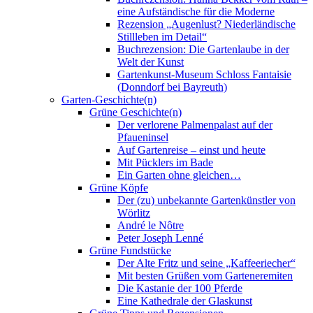
eine Aufständische für die Moderne
Rezension „Augenlust? Niederländische
Stillleben im Detail“
Buchrezension: Die Gartenlaube in der
Welt der Kunst
Gartenkunst-Museum Schloss Fantaisie
(Donndorf bei Bayreuth)
Garten-Geschichte(n)
Grüne Geschichte(n)
Der verlorene Palmenpalast auf der
Pfaueninsel
Auf Gartenreise – einst und heute
Mit Pücklers im Bade
Ein Garten ohne gleichen…
Grüne Köpfe
Der (zu) unbekannte Gartenkünstler von
Wörlitz
André le Nôtre
Peter Joseph Lenné
Grüne Fundstücke
Der Alte Fritz und seine „Kaffeeriecher“
Mit besten Grüßen vom Garteneremiten
Die Kastanie der 100 Pferde
Eine Kathedrale der Glaskunst