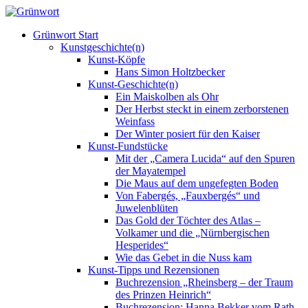
Grünwort Start
Kunstgeschichte(n)
Kunst-Köpfe
Hans Simon Holtzbecker
Kunst-Geschichte(n)
Ein Maiskolben als Ohr
Der Herbst steckt in einem zerborstenen
Weinfass
Der Winter posiert für den Kaiser
Kunst-Fundstücke
Mit der „Camera Lucida“ auf den Spuren
der Mayatempel
Die Maus auf dem ungefegten Boden
Von Fabergés, „Fauxbergés“ und
Juwelenblüten
Das Gold der Töchter des Atlas –
Volkamer und die „Nürnbergischen
Hesperides“
Wie das Gebet in die Nuss kam
Kunst-Tipps und Rezensionen
Buchrezension „Rheinsberg – der Traum
des Prinzen Heinrich“
Buchrezension: Hanna Bekker vom Rath –